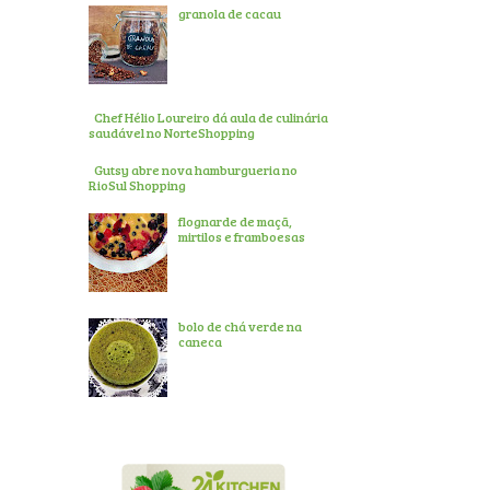
granola de cacau
Chef Hélio Loureiro dá aula de culinária
saudável no NorteShopping
Gutsy abre nova hamburgueria no
RioSul Shopping
flognarde de maçã,
mirtilos e framboesas
bolo de chá verde na
caneca