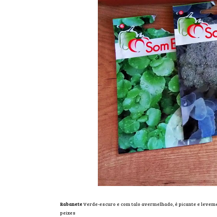
Rabanete
Verde-escuro e com talo avermelhado, é picante e levem
peixes