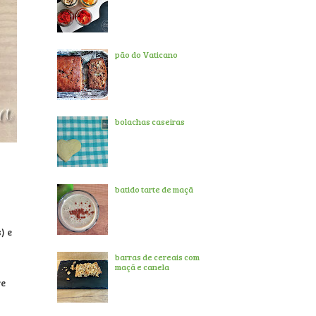
pão do Vaticano
bolachas caseiras
batido tarte de maçã
) e
barras de cereais com
maçã e canela
re