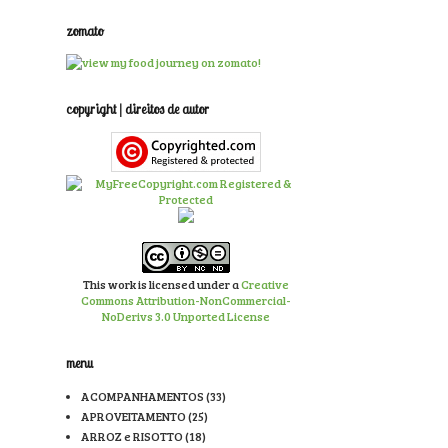
zomato
copyright | direitos de autor
This work is licensed under a
Creative
Commons Attribution-NonCommercial-
NoDerivs 3.0 Unported License
menu
ACOMPANHAMENTOS
(33)
APROVEITAMENTO
(25)
ARROZ e RISOTTO
(18)