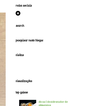
redes sociais
search
pesquisar neste blogue
visitas
visualizações
top guloso
dicas | desidratador de
alimentos