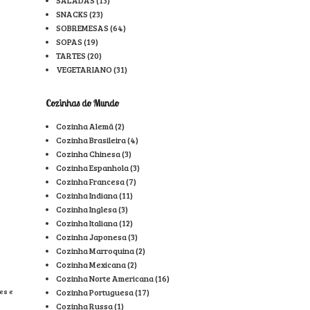
SNACKS
(23)
SOBREMESAS
(64)
SOPAS
(19)
TARTES
(20)
VEGETARIANO
(31)
Cozinhas do Mundo
Cozinha Alemã
(2)
Cozinha Brasileira
(4)
Cozinha Chinesa
(3)
Cozinha Espanhola
(3)
Cozinha Francesa
(7)
Cozinha Indiana
(11)
Cozinha Inglesa
(3)
Cozinha Italiana
(12)
Cozinha Japonesa
(3)
Cozinha Marroquina
(2)
Cozinha Mexicana
(2)
Cozinha Norte Americana
(16)
Cozinha Portuguesa
(17)
es e
Cozinha Russa
(1)