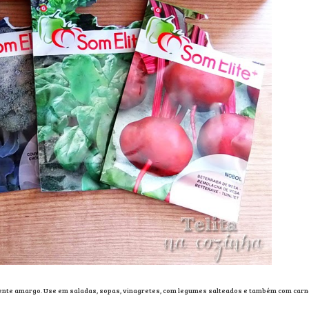
ente amargo. Use em saladas, sopas, vinagretes, com legumes salteados e também com carn